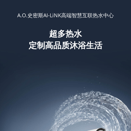
A.O.史密斯AI-LiNK高端智慧互联热水中心
超
多
热
水
定
制
高
品
质
沐
浴
生
活