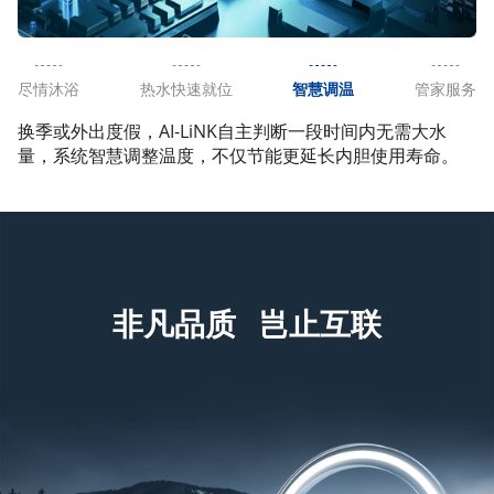
尽情沐浴
热水快速就位
智慧调温
管家服务
换季或外出度假，AI-LiNK自主判断一段时间内无需大水
量，系统智慧调整温度，不仅节能更延长内胆使用寿命。
非凡
品质
岂止
互联