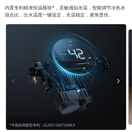
内置专利精准恒温模块*，灵敏感知水温，智能调节冷热水
混合比，出水温度一键设定，水温稳定，避免烫伤。
*中国实用新型专利：ZL202122672948.X